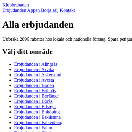
Klubbrabatten
Erbjudanden
Appen
Börja sälj
Kontakt
Alla erbjudanden
Utforska 2896 rabatter hos lokala och nationella företag. Spara penga
Välj ditt område
Erbjudanden i Alingsås
Erbjudanden i Arvika
Erbjudanden i Askersund
Erbjudanden i Avesta
Erbjudanden i Boden
Erbjudanden i Bollnäs
Erbjudanden i Borlänge
Erbjudanden i Borås
Erbjudanden i Edsbyn
Erbjudanden i Enköping
Erbjudanden i Eskilstuna
Erbjudanden i Falkenberg
Erbjudanden i Falun