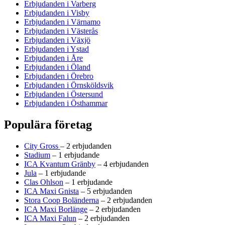
Erbjudanden i Varberg
Erbjudanden i Visby
Erbjudanden i Värnamo
Erbjudanden i Västerås
Erbjudanden i Växjö
Erbjudanden i Ystad
Erbjudanden i Åre
Erbjudanden i Öland
Erbjudanden i Örebro
Erbjudanden i Örnsköldsvik
Erbjudanden i Östersund
Erbjudanden i Östhammar
Populära företag
City Gross
– 2 erbjudanden
Stadium
– 1 erbjudande
ICA Kvantum Gränby
– 4 erbjudanden
Jula
– 1 erbjudande
Clas Ohlson
– 1 erbjudande
ICA Maxi Gnista
– 5 erbjudanden
Stora Coop Boländerna
– 2 erbjudanden
ICA Maxi Borlänge
– 2 erbjudanden
ICA Maxi Falun
– 2 erbjudanden