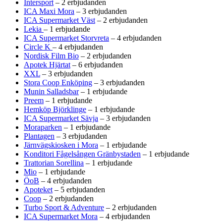
Intersport
– 2 erbjudanden
ICA Maxi Mora
– 3 erbjudanden
ICA Supermarket Väst
– 2 erbjudanden
Lekia
– 1 erbjudande
ICA Supermarket Storvreta
– 4 erbjudanden
Circle K
– 4 erbjudanden
Nordisk Film Bio
– 2 erbjudanden
Apotek Hjärtat
– 6 erbjudanden
XXL
– 3 erbjudanden
Stora Coop Enköping
– 3 erbjudanden
Munin Salladsbar
– 1 erbjudande
Preem
– 1 erbjudande
Hemköp Björklinge
– 1 erbjudande
ICA Supermarket Sävja
– 3 erbjudanden
Moraparken
– 1 erbjudande
Plantagen
– 3 erbjudanden
Järnvägskiosken i Mora
– 1 erbjudande
Konditori Fågelsången Gränbystaden
– 1 erbjudande
Trattorian Sorellina
– 1 erbjudande
Mio
– 1 erbjudande
ÖoB
– 4 erbjudanden
Apoteket
– 5 erbjudanden
Coop
– 2 erbjudanden
Turbo Sport & Adventure
– 2 erbjudanden
ICA Supermarket Mora
– 4 erbjudanden