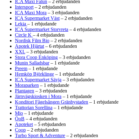
ICA Maxi Falun
– 2 erbjudanden
Intersport
– 2 erbjudanden
ICA Maxi Mora
– 3 erbjudanden
ICA Supermarket Väst
– 2 erbjudanden
Lekia
– 1 erbjudande
ICA Supermarket Storvreta
– 4 erbjudanden
Circle K
– 4 erbjudanden
Nordisk Film Bio
– 2 erbjudanden
Apotek Hjärtat
– 6 erbjudanden
XXL
– 3 erbjudanden
Stora Coop Enköping
– 3 erbjudanden
Munin Salladsbar
– 1 erbjudande
Preem
– 1 erbjudande
Hemköp Björklinge
– 1 erbjudande
ICA Supermarket Sävja
– 3 erbjudanden
Moraparken
– 1 erbjudande
Plantagen
– 3 erbjudanden
Järnvägskiosken i Mora
– 1 erbjudande
Konditori Fågelsången Gränbystaden
– 1 erbjudande
Trattorian Sorellina
– 1 erbjudande
Mio
– 1 erbjudande
ÖoB
– 4 erbjudanden
Apoteket
– 5 erbjudanden
Coop
– 2 erbjudanden
Turbo Sport & Adventure
– 2 erbjudanden