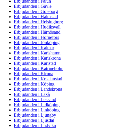
Erbjudanden i Falun
Erbjudanden i Gävle
Erbjudanden i Göteborg
Erbjudanden i Halmstad
Erbjudanden i Helsingborg
Erbjudanden i Hudiksvall
Erbjudanden i Härnösand
Erbjudanden i Hörnefors
Erbjudanden i Jönköping
Erbjudanden i Kalmar
Erbjudanden i Karlshamn
Erbjudanden i Karlskrona
Erbjudanden i Karlstad
Erbjudanden i Katrineholm
Erbjudanden i Kiruna
Erbjudanden i Kristianstad
Erbjudanden i Köping
Erbjudanden i Landskrona
Erbjudanden i Laxå
Erbjudanden i Leksand
Erbjudanden i Lidköping
Erbjudanden i Linköping
Erbjudanden i Ljungby
Erbjudanden i Ljusdal
Erbjudanden i Ludvika