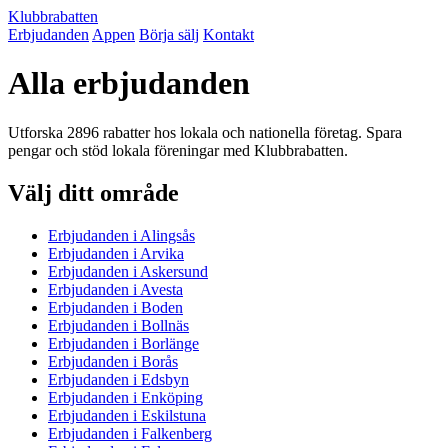
Klubbrabatten
Erbjudanden
Appen
Börja sälj
Kontakt
Alla erbjudanden
Utforska 2896 rabatter hos lokala och nationella företag. Spara
pengar och stöd lokala föreningar med Klubbrabatten.
Välj ditt område
Erbjudanden i Alingsås
Erbjudanden i Arvika
Erbjudanden i Askersund
Erbjudanden i Avesta
Erbjudanden i Boden
Erbjudanden i Bollnäs
Erbjudanden i Borlänge
Erbjudanden i Borås
Erbjudanden i Edsbyn
Erbjudanden i Enköping
Erbjudanden i Eskilstuna
Erbjudanden i Falkenberg