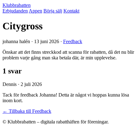
Klubbrabatten
Erbjudanden
Appen
Börja sälj
Kontakt
Citygross
johanna halén ·
13 juni 2026
·
Feedback
Önskar att det finns streckkod att scanna för rabatten, då det nu blir
problem varje gång man ska betala där, är min upplevelse.
1 svar
Dennis · 2 juli 2026
Tack för feedback Johanna! Detta är något vi hoppas kunna lösa
inom kort.
← Tillbaka till Feedback
© Klubbrabatten – digitala rabatthäften för föreningar.