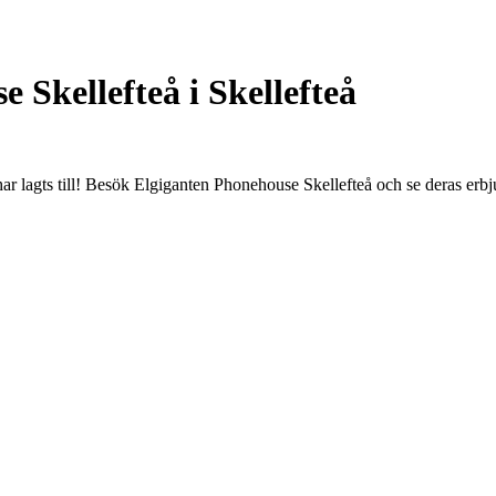
 Skellefteå i Skellefteå
har lagts till! Besök Elgiganten Phonehouse Skellefteå och se deras erb