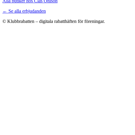
Alla butiker hos Clas Ohlson
← Se alla erbjudanden
© Klubbrabatten – digitala rabatthäften för föreningar.