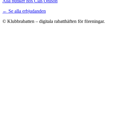
Alla butiker hos Clas Ohlson
← Se alla erbjudanden
© Klubbrabatten – digitala rabatthäften för föreningar.