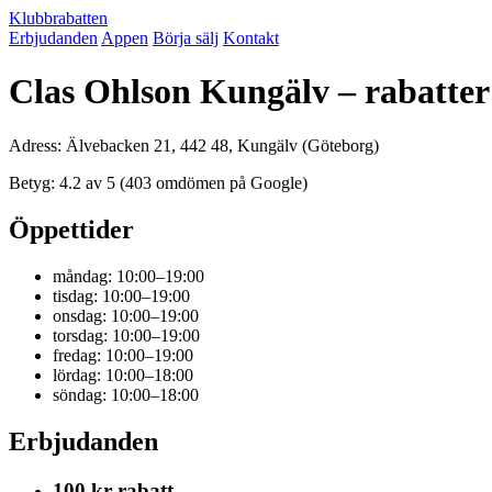
Klubbrabatten
Erbjudanden
Appen
Börja sälj
Kontakt
Clas Ohlson Kungälv – rabatte
Adress: Älvebacken 21, 442 48, Kungälv (Göteborg)
Betyg: 4.2 av 5 (403 omdömen på Google)
Öppettider
måndag: 10:00–19:00
tisdag: 10:00–19:00
onsdag: 10:00–19:00
torsdag: 10:00–19:00
fredag: 10:00–19:00
lördag: 10:00–18:00
söndag: 10:00–18:00
Erbjudanden
100 kr rabatt