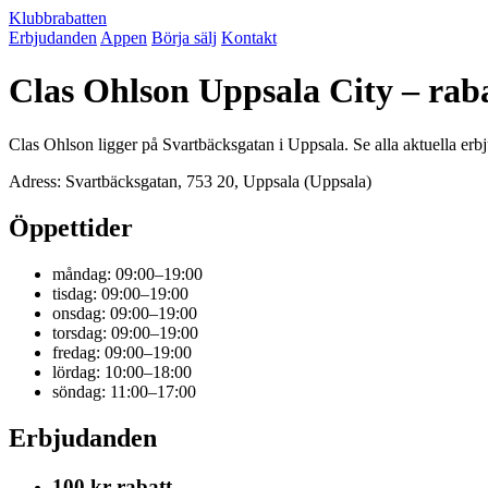
Klubbrabatten
Erbjudanden
Appen
Börja sälj
Kontakt
Clas Ohlson Uppsala City – rab
Clas Ohlson ligger på Svartbäcksgatan i Uppsala. Se alla aktuella er
Adress: Svartbäcksgatan, 753 20, Uppsala (Uppsala)
Öppettider
måndag: 09:00–19:00
tisdag: 09:00–19:00
onsdag: 09:00–19:00
torsdag: 09:00–19:00
fredag: 09:00–19:00
lördag: 10:00–18:00
söndag: 11:00–17:00
Erbjudanden
100 kr rabatt