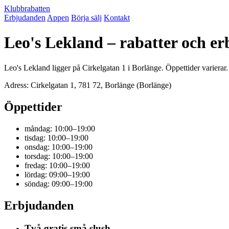
Klubbrabatten
Erbjudanden
Appen
Börja sälj
Kontakt
Leo's Lekland – rabatter och e
Leo's Lekland ligger på Cirkelgatan 1 i Borlänge. Öppettider varierar
Adress: Cirkelgatan 1, 781 72, Borlänge (Borlänge)
Öppettider
måndag: 10:00–19:00
tisdag: 10:00–19:00
onsdag: 10:00–19:00
torsdag: 10:00–19:00
fredag: 10:00–19:00
lördag: 09:00–19:00
söndag: 09:00–19:00
Erbjudanden
Två gratis små slush