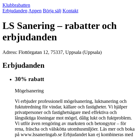
Klubbrabatten
Erbjudanden
Appen
Börja sälj
Kontakt
LS Sanering – rabatter och
erbjudanden
Adress: Flottörgatan 12, 75337, Uppsala (Uppsala)
Erbjudanden
30% rabatt
Mögelsanering
Vi erbjuder professionell mögelsanering, luktsanering och
fuktutredning för vindar, källare och fastigheter. Vi hjälper
privatpersoner och fastighetsägare med effektiva och
långsiktiga lösningar mot mögel, dålig lukt och fuktproblem.
Vi utför även rengöring av marksten och betongytor – för
rena, fräscha och välskötta utomhusmiljöer. Läs mer och boka
på www.lssaneringab.se Erbjudandet kan ej kombineras med