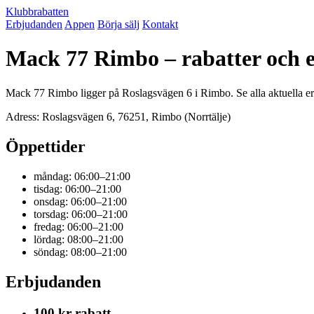
Klubbrabatten
Erbjudanden
Appen
Börja sälj
Kontakt
Mack 77 Rimbo – rabatter och 
Mack 77 Rimbo ligger på Roslagsvägen 6 i Rimbo. Se alla aktuella e
Adress: Roslagsvägen 6, 76251, Rimbo (Norrtälje)
Öppettider
måndag: 06:00–21:00
tisdag: 06:00–21:00
onsdag: 06:00–21:00
torsdag: 06:00–21:00
fredag: 06:00–21:00
lördag: 08:00–21:00
söndag: 08:00–21:00
Erbjudanden
100 kr rabatt