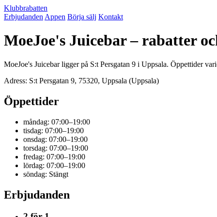
Klubbrabatten
Erbjudanden
Appen
Börja sälj
Kontakt
MoeJoe's Juicebar – rabatter o
MoeJoe's Juicebar ligger på S:t Persgatan 9 i Uppsala. Öppettider var
Adress: S:t Persgatan 9, 75320, Uppsala (Uppsala)
Öppettider
måndag: 07:00–19:00
tisdag: 07:00–19:00
onsdag: 07:00–19:00
torsdag: 07:00–19:00
fredag: 07:00–19:00
lördag: 07:00–19:00
söndag: Stängt
Erbjudanden
2 för 1