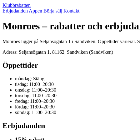
Klubbrabatten
Erbjudanden
Appen
Börja sälj
Kontakt
Monroes – rabatter och erbjud
Monroes ligger på Seljansögatan 1 i Sandviken. Öppettider varierar. 
Adress: Seljansögatan 1, 81162, Sandviken (Sandviken)
Öppettider
måndag: Stängt
tisdag: 11:00–20:30
onsdag: 11:00–20:30
torsdag: 11:00–20:30
fredag: 11:00–20:30
lördag: 11:00–20:30
söndag: 11:00–20:30
Erbjudanden
15% rabatt