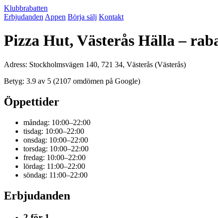
Klubbrabatten
Erbjudanden
Appen
Börja sälj
Kontakt
Pizza Hut, Västerås Hälla – rab
Adress: Stockholmsvägen 140, 721 34, Västerås (Västerås)
Betyg: 3.9 av 5 (2107 omdömen på Google)
Öppettider
måndag: 10:00–22:00
tisdag: 10:00–22:00
onsdag: 10:00–22:00
torsdag: 10:00–22:00
fredag: 10:00–22:00
lördag: 11:00–22:00
söndag: 11:00–22:00
Erbjudanden
2 för 1