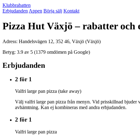
Klubbrabatten
Erbjudanden
Appen
Börja sälj
Kontakt
Pizza Hut Växjö – rabatter och
Adress: Handelsvägen 12, 352 46, Växjö (Växjö)
Betyg: 3.9 av 5 (1379 omdömen på Google)
Erbjudanden
2 för 1
Valfri large pan pizza (take away)
Välj valfri large pan pizza från menyn. Vid prisskillnad bjuder
avhämtning. Kan ej kombineras med andra erbjudanden.
2 för 1
Valfri large pan pizza