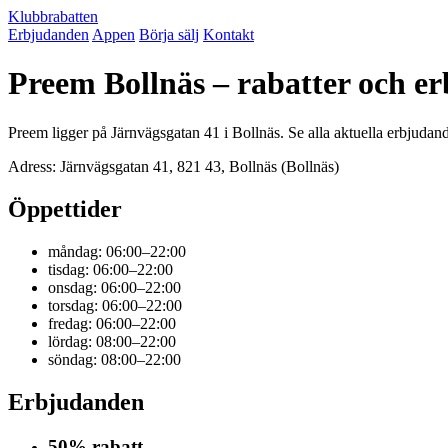
Klubbrabatten
Erbjudanden
Appen
Börja sälj
Kontakt
Preem Bollnäs – rabatter och e
Preem ligger på Järnvägsgatan 41 i Bollnäs. Se alla aktuella erbjudan
Adress: Järnvägsgatan 41, 821 43, Bollnäs (Bollnäs)
Öppettider
måndag: 06:00–22:00
tisdag: 06:00–22:00
onsdag: 06:00–22:00
torsdag: 06:00–22:00
fredag: 06:00–22:00
lördag: 08:00–22:00
söndag: 08:00–22:00
Erbjudanden
50% rabatt