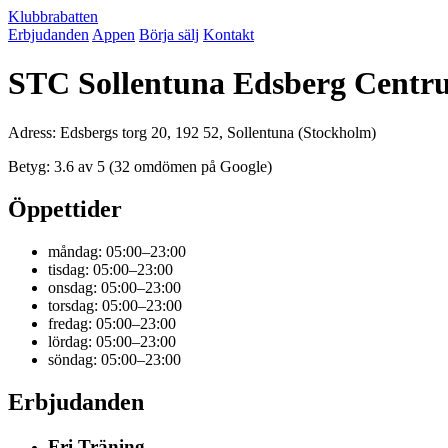
Klubbrabatten
Erbjudanden
Appen
Börja sälj
Kontakt
STC Sollentuna Edsberg Centru
Adress: Edsbergs torg 20, 192 52, Sollentuna (Stockholm)
Betyg: 3.6 av 5 (32 omdömen på Google)
Öppettider
måndag: 05:00–23:00
tisdag: 05:00–23:00
onsdag: 05:00–23:00
torsdag: 05:00–23:00
fredag: 05:00–23:00
lördag: 05:00–23:00
söndag: 05:00–23:00
Erbjudanden
Fri Träning