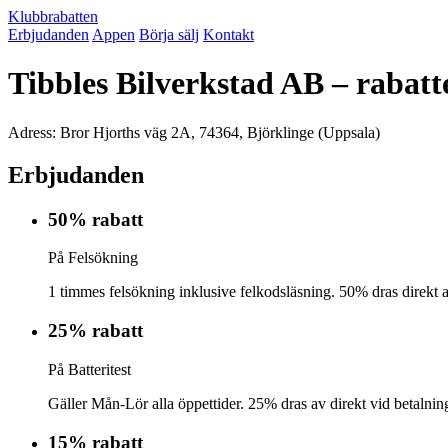
Klubbrabatten
Erbjudanden
Appen
Börja sälj
Kontakt
Tibbles Bilverkstad AB – rabat
Adress: Bror Hjorths väg 2A, 74364, Björklinge (Uppsala)
Erbjudanden
50% rabatt
På Felsökning
1 timmes felsökning inklusive felkodsläsning. 50% dras direkt a
25% rabatt
På Batteritest
Gäller Mån-Lör alla öppettider. 25% dras av direkt vid betalnin
15% rabatt