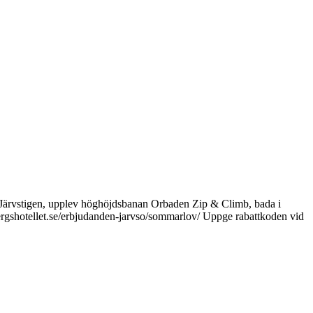
de Järvstigen, upplev höghöjdsbanan Orbaden Zip & Climb, bada i
/bergshotellet.se/erbjudanden-jarvso/sommarlov/ Uppge rabattkoden vid