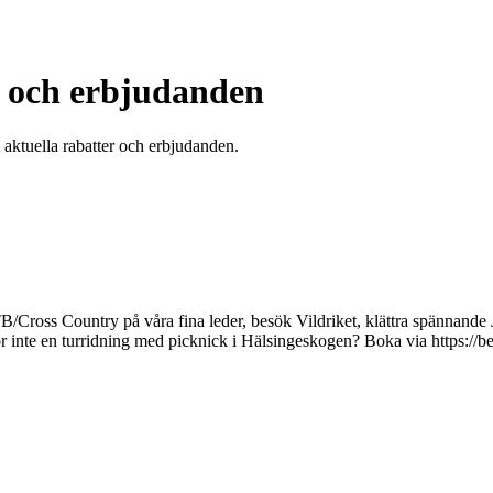
er och erbjudanden
u aktuella rabatter och erbjudanden.
MTB/Cross Country på våra fina leder, besök Vildriket, klättra spännan
för inte en turridning med picknick i Hälsingeskogen? Boka via https:/