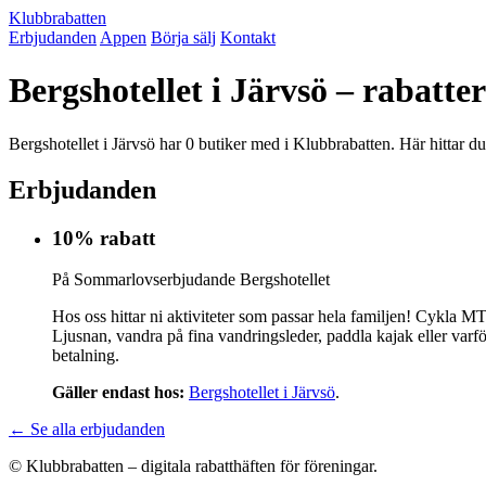
Klubbrabatten
Erbjudanden
Appen
Börja sälj
Kontakt
Bergshotellet i Järvsö – rabatt
Bergshotellet i Järvsö har 0 butiker med i Klubbrabatten. Här hittar d
Erbjudanden
10% rabatt
På Sommarlovserbjudande Bergshotellet
Hos oss hittar ni aktiviteter som passar hela familjen! Cykla 
Ljusnan, vandra på fina vandringsleder, paddla kajak eller var
betalning.
Gäller endast hos:
Bergshotellet i Järvsö
.
← Se alla erbjudanden
© Klubbrabatten – digitala rabatthäften för föreningar.