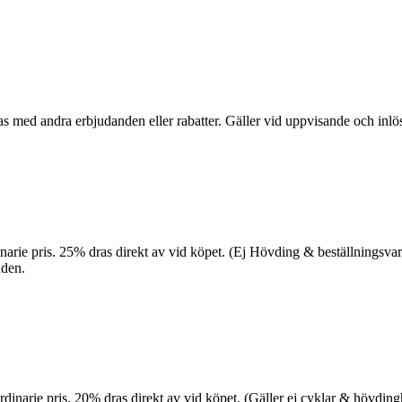
s med andra erbjudanden eller rabatter. Gäller vid uppvisande och inl
dinarie pris. 25% dras direkt av vid köpet. (Ej Hövding & beställnings
nden.
å ordinarie pris. 20% dras direkt av vid köpet. (Gäller ej cyklar & hövd