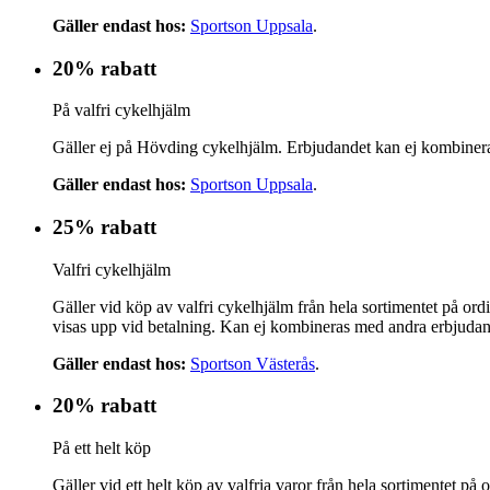
Gäller endast hos:
Sportson Uppsala
.
20% rabatt
På valfri cykelhjälm
Gäller ej på Hövding cykelhjälm. Erbjudandet kan ej kombinera
Gäller endast hos:
Sportson Uppsala
.
25% rabatt
Valfri cykelhjälm
Gäller vid köp av valfri cykelhjälm från hela sortimentet på or
visas upp vid betalning. Kan ej kombineras med andra erbjuda
Gäller endast hos:
Sportson Västerås
.
20% rabatt
På ett helt köp
Gäller vid ett helt köp av valfria varor från hela sortimentet p