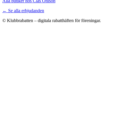
Alla butiker hos Clas Ohlson
← Se alla erbjudanden
© Klubbrabatten – digitala rabatthäften för föreningar.