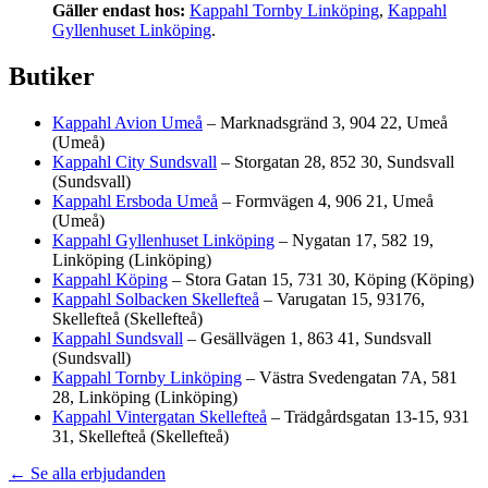
Gäller endast hos:
Kappahl Tornby Linköping
,
Kappahl
Gyllenhuset Linköping
.
Butiker
Kappahl Avion Umeå
– Marknadsgränd 3, 904 22, Umeå
(Umeå)
Kappahl City Sundsvall
– Storgatan 28, 852 30, Sundsvall
(Sundsvall)
Kappahl Ersboda Umeå
– Formvägen 4, 906 21, Umeå
(Umeå)
Kappahl Gyllenhuset Linköping
– Nygatan 17, 582 19,
Linköping (Linköping)
Kappahl Köping
– Stora Gatan 15, 731 30, Köping (Köping)
Kappahl Solbacken Skellefteå
– Varugatan 15, 93176,
Skellefteå (Skellefteå)
Kappahl Sundsvall
– Gesällvägen 1, 863 41, Sundsvall
(Sundsvall)
Kappahl Tornby Linköping
– Västra Svedengatan 7A, 581
28, Linköping (Linköping)
Kappahl Vintergatan Skellefteå
– Trädgårdsgatan 13-15, 931
31, Skellefteå (Skellefteå)
← Se alla erbjudanden