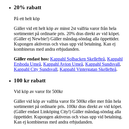
20% rabatt
På ett helt köp
Gäller vid ett helt köp av minst 2st valfria varor från hela
sortimentet på ordinarie pris. 20% dras direkt av vid köpet.
(Gäller ej Newbie!) Gäller måndag-söndag alla öppettider.
Kupongen aktiveras och visas upp vid betalning. Kan ej
kombineras med andra erbjudanden.
Gäller endast hos:
Kappahl Solbacken Skellefteå
,
Kappahl
Ersboda Umeå
,
Kappahl Avion Umeå
,
Kappahl Sundsvall
,
Kappahl City Sundsvall
,
Kappahl Vintergatan Skellefteå
.
100 kr rabatt
Vid köp av varor för 500kr
Gäller vid köp av valfria varor för 500kr eller mer från hela
sortimentet på ordinarie pris. 100kr dras direkt av vid köpet.
(Gäller endast Linköping City!) Gäller måndag-söndag alla
öppettider. Kupongen aktiveras och visas upp vid betalning.
Kan ej kombineras med andra erbjudanden.