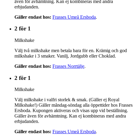
även för avhämtning. Kan ej kombineras med andra
erbjudanden.
Gäller endast hos:
Frasses Umeå Ersboda
.
2 för 1
Milkshake
Välj två milkshake men betala bara för en. Krämig och god
milkshake i 3 smaker. Vanilj, Jordgubb eller Choklad.
Gäller endast hos:
Frasses Norrtälje
.
2 för 1
Milkshake
Välj milkshake i valfri storlek & smak. (Gäller ej Royal
Milkshake!) Gäller måndag-söndag alla öppettider hos Frasses
Ersboda. Kupongen aktiveras och visas upp vid beställning.
Gäller även för avhämtning. Kan ej kombineras med andra
erbjudanden.
Gäller endast hos:
Frasses Umeå Ersboda
.