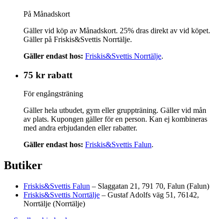
På Månadskort
Gäller vid köp av Månadskort. 25% dras direkt av vid köpet.
Gäller på Friskis&Svettis Norrtälje.
Gäller endast hos:
Friskis&Svettis Norrtälje
.
75 kr rabatt
För engångsträning
Gäller hela utbudet, gym eller gruppträning. Gäller vid mån
av plats. Kupongen gäller för en person. Kan ej kombineras
med andra erbjudanden eller rabatter.
Gäller endast hos:
Friskis&Svettis Falun
.
Butiker
Friskis&Svettis Falun
– Slaggatan 21, 791 70, Falun (Falun)
Friskis&Svettis Norrtälje
– Gustaf Adolfs väg 51, 76142,
Norrtälje (Norrtälje)