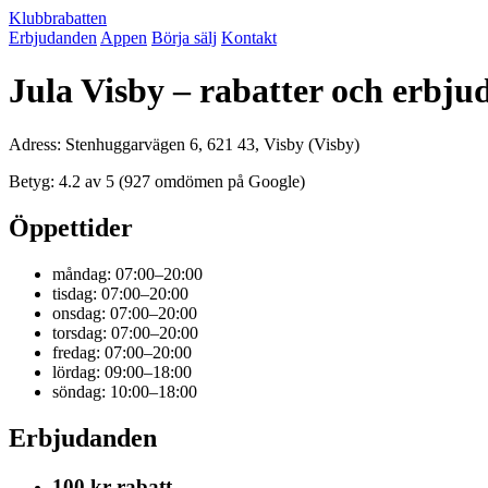
Klubbrabatten
Erbjudanden
Appen
Börja sälj
Kontakt
Jula Visby – rabatter och erbj
Adress: Stenhuggarvägen 6, 621 43, Visby (Visby)
Betyg: 4.2 av 5 (927 omdömen på Google)
Öppettider
måndag: 07:00–20:00
tisdag: 07:00–20:00
onsdag: 07:00–20:00
torsdag: 07:00–20:00
fredag: 07:00–20:00
lördag: 09:00–18:00
söndag: 10:00–18:00
Erbjudanden
100 kr rabatt