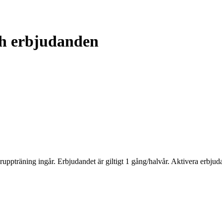
ch erbjudanden
uppträning ingår. Erbjudandet är giltigt 1 gång/halvår. Aktivera erbj