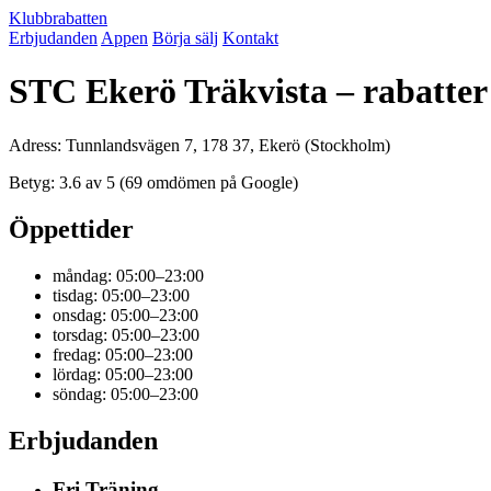
Klubbrabatten
Erbjudanden
Appen
Börja sälj
Kontakt
STC Ekerö Träkvista – rabatte
Adress: Tunnlandsvägen 7, 178 37, Ekerö (Stockholm)
Betyg: 3.6 av 5 (69 omdömen på Google)
Öppettider
måndag: 05:00–23:00
tisdag: 05:00–23:00
onsdag: 05:00–23:00
torsdag: 05:00–23:00
fredag: 05:00–23:00
lördag: 05:00–23:00
söndag: 05:00–23:00
Erbjudanden
Fri Träning