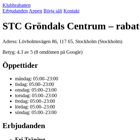
Klubbrabatten
Erbjudanden
Appen
Börja sälj
Kontakt
STC Gröndals Centrum – rabat
Adress: Lövholmsvägen 86, 117 65, Stockholm (Stockholm)
Betyg: 4.3 av 5 (8 omdömen på Google)
Öppettider
måndag: 05:00–23:00
tisdag: 05:00–23:00
onsdag: 05:00–23:00
torsdag: 05:00–23:00
fredag: 05:00–23:00
lördag: 05:00–23:00
söndag: 05:00–23:00
Erbjudanden
Fri Träning