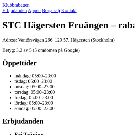
Klubbrabatten
Erbjudanden
Appen
Börja sälj
Kontakt
STC Hägersten Fruängen – raba
Adress: Vantörsvägen 266, 129 57, Hägersten (Stockholm)
Betyg: 3.2 av 5 (5 omdömen på Google)
Öppettider
måndag: 05:00–23:00
tisdag: 05:00–23:00
onsdag: 05:00–23:00
torsdag: 05:00–23:00
fredag: 05:00–23:00
lördag: 05:00–23:00
söndag: 05:00–23:00
Erbjudanden
Fri Träning