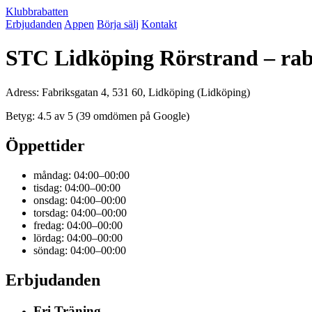
Klubbrabatten
Erbjudanden
Appen
Börja sälj
Kontakt
STC Lidköping Rörstrand – rab
Adress: Fabriksgatan 4, 531 60, Lidköping (Lidköping)
Betyg: 4.5 av 5 (39 omdömen på Google)
Öppettider
måndag: 04:00–00:00
tisdag: 04:00–00:00
onsdag: 04:00–00:00
torsdag: 04:00–00:00
fredag: 04:00–00:00
lördag: 04:00–00:00
söndag: 04:00–00:00
Erbjudanden
Fri Träning