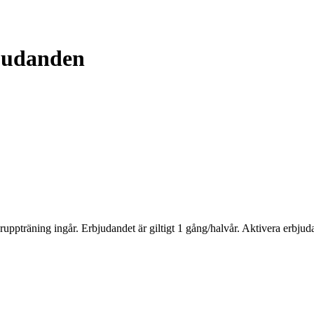
judanden
uppträning ingår. Erbjudandet är giltigt 1 gång/halvår. Aktivera erbj