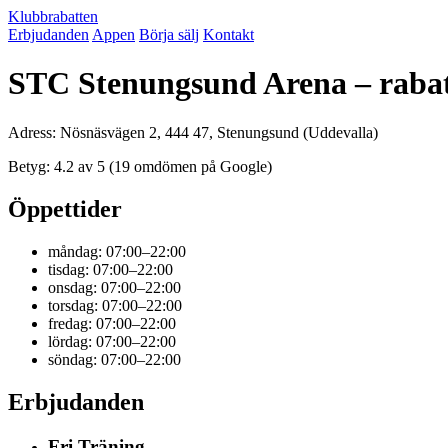
Klubbrabatten
Erbjudanden
Appen
Börja sälj
Kontakt
STC Stenungsund Arena – rabat
Adress: Nösnäsvägen 2, 444 47, Stenungsund (Uddevalla)
Betyg: 4.2 av 5 (19 omdömen på Google)
Öppettider
måndag: 07:00–22:00
tisdag: 07:00–22:00
onsdag: 07:00–22:00
torsdag: 07:00–22:00
fredag: 07:00–22:00
lördag: 07:00–22:00
söndag: 07:00–22:00
Erbjudanden
Fri Träning