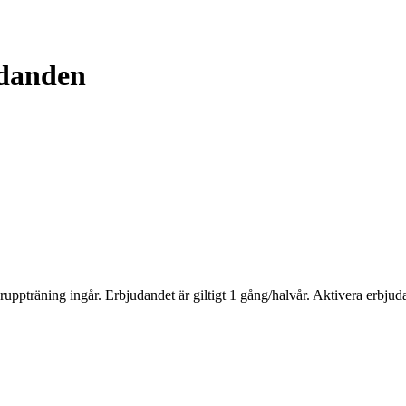
udanden
uppträning ingår. Erbjudandet är giltigt 1 gång/halvår. Aktivera erbj