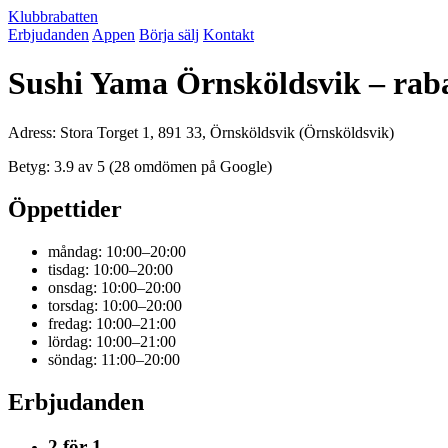
Klubbrabatten
Erbjudanden
Appen
Börja sälj
Kontakt
Sushi Yama Örnsköldsvik – rab
Adress: Stora Torget 1, 891 33, Örnsköldsvik (Örnsköldsvik)
Betyg: 3.9 av 5 (28 omdömen på Google)
Öppettider
måndag: 10:00–20:00
tisdag: 10:00–20:00
onsdag: 10:00–20:00
torsdag: 10:00–20:00
fredag: 10:00–21:00
lördag: 10:00–21:00
söndag: 11:00–20:00
Erbjudanden
2 för 1