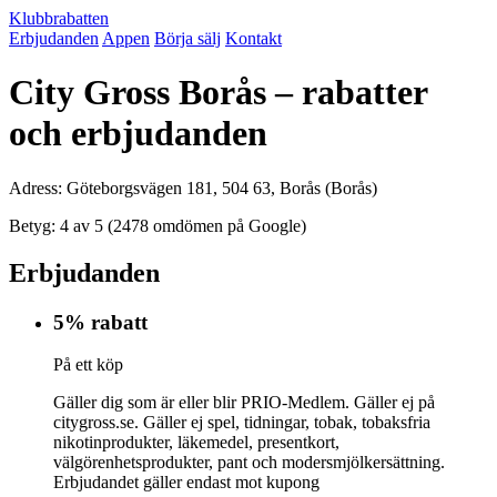
Klubbrabatten
Erbjudanden
Appen
Börja sälj
Kontakt
City Gross Borås – rabatter
och erbjudanden
Adress: Göteborgsvägen 181, 504 63, Borås (Borås)
Betyg: 4 av 5 (2478 omdömen på Google)
Erbjudanden
5% rabatt
På ett köp
Gäller dig som är eller blir PRIO-Medlem. Gäller ej på
citygross.se. Gäller ej spel, tidningar, tobak, tobaksfria
nikotinprodukter, läkemedel, presentkort,
välgörenhetsprodukter, pant och modersmjölkersättning.
Erbjudandet gäller endast mot kupong