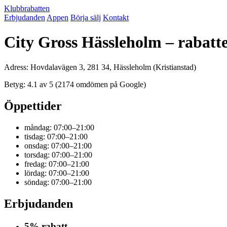
Klubbrabatten
Erbjudanden
Appen
Börja sälj
Kontakt
City Gross Hässleholm – rabatt
Adress: Hovdalavägen 3, 281 34, Hässleholm (Kristianstad)
Betyg: 4.1 av 5 (2174 omdömen på Google)
Öppettider
måndag: 07:00–21:00
tisdag: 07:00–21:00
onsdag: 07:00–21:00
torsdag: 07:00–21:00
fredag: 07:00–21:00
lördag: 07:00–21:00
söndag: 07:00–21:00
Erbjudanden
5% rabatt