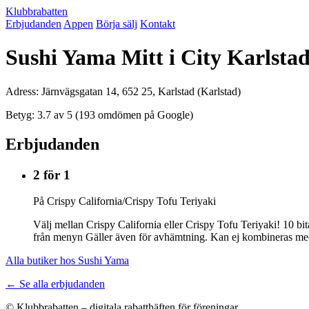
Klubbrabatten
Erbjudanden
Appen
Börja sälj
Kontakt
Sushi Yama Mitt i City Karlsta
Adress: Järnvägsgatan 14, 652 25, Karlstad (Karlstad)
Betyg: 3.7 av 5 (193 omdömen på Google)
Erbjudanden
2 för 1
På Crispy California/Crispy Tofu Teriyaki
Välj mellan Crispy California eller Crispy Tofu Teriyaki! 10 bit
från menyn Gäller även för avhämtning. Kan ej kombineras me
Alla butiker hos Sushi Yama
← Se alla erbjudanden
© Klubbrabatten – digitala rabatthäften för föreningar.