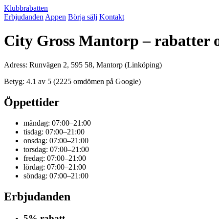
Klubbrabatten
Erbjudanden
Appen
Börja sälj
Kontakt
City Gross Mantorp – rabatter
Adress: Runvägen 2, 595 58, Mantorp (Linköping)
Betyg: 4.1 av 5 (2225 omdömen på Google)
Öppettider
måndag: 07:00–21:00
tisdag: 07:00–21:00
onsdag: 07:00–21:00
torsdag: 07:00–21:00
fredag: 07:00–21:00
lördag: 07:00–21:00
söndag: 07:00–21:00
Erbjudanden
5% rabatt