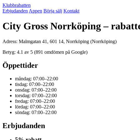
Klubbrabatten
Erbjudanden
Appen
Börja sälj
Kontakt
City Gross Norrköping – rabatt
Adress: Malmgatan 41, 601 14, Norrköping (Norrköping)
Betyg: 4.1 av 5 (891 omdömen på Google)
Öppettider
måndag: 07:00–22:00
tisdag: 07:00–22:00
onsdag: 07:00–22:00
torsdag: 07:00–22:00
fredag: 07:00–22:00
lördag: 07:00–22:00
söndag: 07:00–22:00
Erbjudanden
5% rabatt