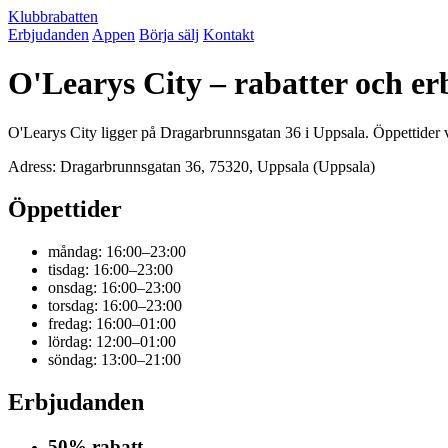
Klubbrabatten
Erbjudanden
Appen
Börja sälj
Kontakt
O'Learys City – rabatter och e
O'Learys City ligger på Dragarbrunnsgatan 36 i Uppsala. Öppettider va
Adress: Dragarbrunnsgatan 36, 75320, Uppsala (Uppsala)
Öppettider
måndag: 16:00–23:00
tisdag: 16:00–23:00
onsdag: 16:00–23:00
torsdag: 16:00–23:00
fredag: 16:00–01:00
lördag: 12:00–01:00
söndag: 13:00–21:00
Erbjudanden
50% rabatt