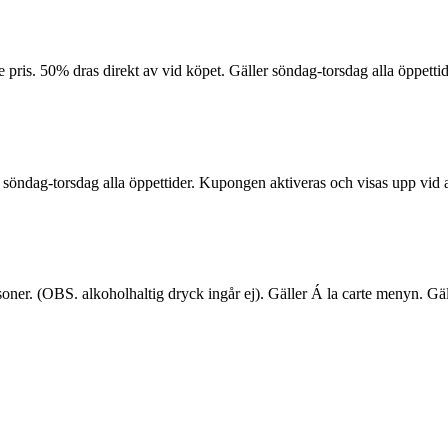
 pris. 50% dras direkt av vid köpet. Gäller söndag-torsdag alla öppetti
r söndag-torsdag alla öppettider. Kupongen aktiveras och visas upp vid
ersoner. (OBS. alkoholhaltig dryck ingår ej). Gäller Á la carte menyn. G