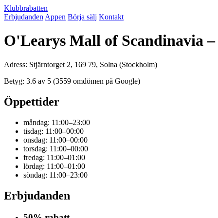
Klubbrabatten
Erbjudanden
Appen
Börja sälj
Kontakt
O'Learys Mall of Scandinavia –
Adress: Stjärntorget 2, 169 79, Solna (Stockholm)
Betyg: 3.6 av 5 (3559 omdömen på Google)
Öppettider
måndag: 11:00–23:00
tisdag: 11:00–00:00
onsdag: 11:00–00:00
torsdag: 11:00–00:00
fredag: 11:00–01:00
lördag: 11:00–01:00
söndag: 11:00–23:00
Erbjudanden
50% rabatt